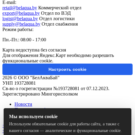
E-mail:
retail@belaqua.by
Коммерческий отдел
export@belaqua.by
Отдел по ВЭД
logist@belaqua.by
Отдел логистики
supply@belaqua.by
Отдел снабжения
Режим работы:
Пн.-Пт.: 08:00 - 17:00
Карта недоступна без согласия
Для отображения Яндекс.Карт необходимо разрешить
функциональные cookie.
Настроить cookie
2026 © ООО "БелАкваБай"
УНП 193728081
Св-во о госрегистрации №193728081 от 07.12.2023.
Зарегистрировано Мингорисполком
Новости
Политика конфиденциальности
Контакты
Мы используем cookie
Используем обязательные cookie для работы сайта, а также с
+375 (44) 503-06-22
+375 (44) 765-10-33
вашего согласия — аналитические и функциональные cookie.