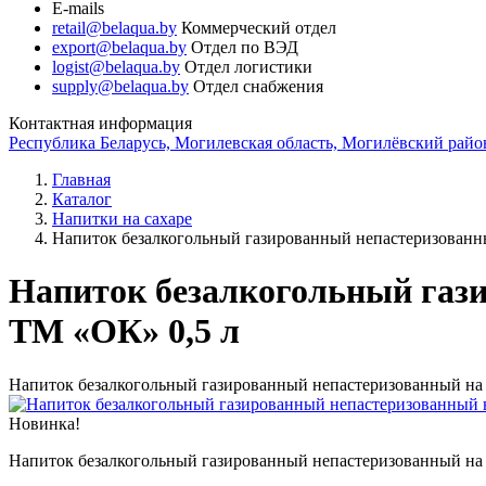
E-mails
retail@belaqua.by
Коммерческий отдел
export@belaqua.by
Отдел по ВЭД
logist@belaqua.by
Отдел логистики
supply@belaqua.by
Отдел снабжения
Контактная информация
Республика Беларусь, Могилевская область, Могилёвский район
Главная
Каталог
Напитки на сахаре
Напиток безалкогольный газированный непастеризован
Напиток безалкогольный га
ТМ «ОК» 0,5 л
Напиток безалкогольный газированный непастеризованный н
Новинка!
Напиток безалкогольный газированный непастеризованный н