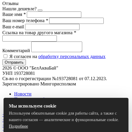
Отзывы
Нашли дешевле?
Ваше имя
*
Ваш номер телефона
*
Ваш e-mail
Ссылка на товар другого магазина
*
Комментарий
Я согласен на
обработку персональных данных
Отправить
2026 © ООО "БелАкваБай"
УНП 193728081
Св-во о госрегистрации №193728081 от 07.12.2023.
Зарегистрировано Мингорисполком
Новости
Политика конфиденциальности
Контакты
Мы используем cookie
Используем обязательные cookie для работы сайта, а также с
+375 (44) 503-06-22
+375 (44) 765-10-33
вашего согласия — аналитические и функциональные cookie.
+375 (17) 320-03-02
Подробнее
+375 (44) 740-65-71