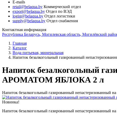
E-mails
retail@belaqua.by
Коммерческий отдел
export@belaqua.by
Отдел по ВЭД
logist@belaqua.by
Отдел логистики
supply@belaqua.by
Отдел снабжения
Контактная информация
Республика Беларусь, Могилевская область, Могилёвский район
Главная
Каталог
Вода питьевая, минеральная
Напиток безалкогольный газированный непастеризов
Напиток безалкогольный газ
АРОМАТОМ ЯБЛОКА 2 л
Напиток безалкогольный газированный непастеризованный
Новинка!
Напиток безалкогольный газированный непастеризованный