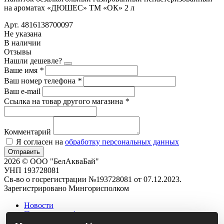
на ароматах «ДЮШЕС» ТМ «ОК» 2 л
Арт. 4816138700097
Не указана
В наличии
Отзывы
Нашли дешевле?
Ваше имя
*
Ваш номер телефона
*
Ваш e-mail
Ссылка на товар другого магазина
*
Комментарий
Я согласен на
обработку персональных данных
Отправить
2026 © ООО "БелАкваБай"
УНП 193728081
Св-во о госрегистрации №193728081 от 07.12.2023.
Зарегистрировано Мингорисполком
Новости
Политика конфиденциальности
Контакты