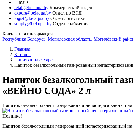
E-mails
retail@belaqua.by
Коммерческий отдел
export@belaqua.by
Отдел по ВЭД
logist@belaqua.by
Отдел логистики
supply@belaqua.by
Отдел снабжения
Контактная информация
Республика Беларусь, Могилевская область, Могилёвский район
Главная
Каталог
Напитки на сахаре
Напиток безалкогольный газированный непастеризова
Напиток безалкогольный газ
«ВЕЙНО СОДА» 2 л
Напиток безалкогольный газированный непастеризованный
Новинка!
Напиток безалкогольный газированный непастеризованный